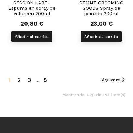
SESSION LABEL
STMNT GROOMING
Espuma en spray de
GOODS Spray de
volumen 200ml
peinado 200ml
20,80 €
23,00 €
Precio
Precio
Añadir al carrito
Añadir al carrito
1
2
3
8
…
Siguiente
Mostrando 1-20 de 153 item(s)