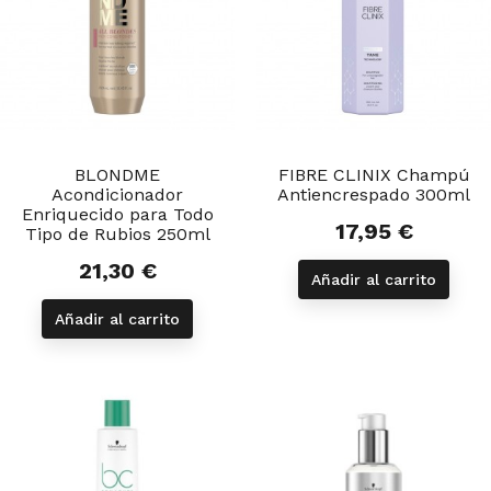
BLONDME
FIBRE CLINIX Champú
Acondicionador
Antiencrespado 300ml
Enriquecido para Todo
17,95 €
Precio
Tipo de Rubios 250ml
21,30 €
Precio
Añadir al carrito
Añadir al carrito