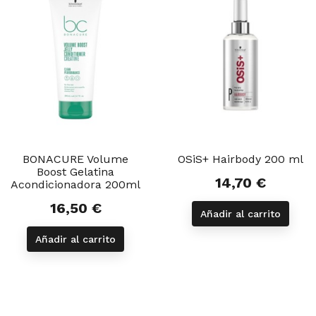
BONACURE Volume
OSiS+ Hairbody 200 ml
Boost Gelatina
14,70 €
Precio
Acondicionadora 200ml
16,50 €
Precio
Añadir al carrito
Añadir al carrito