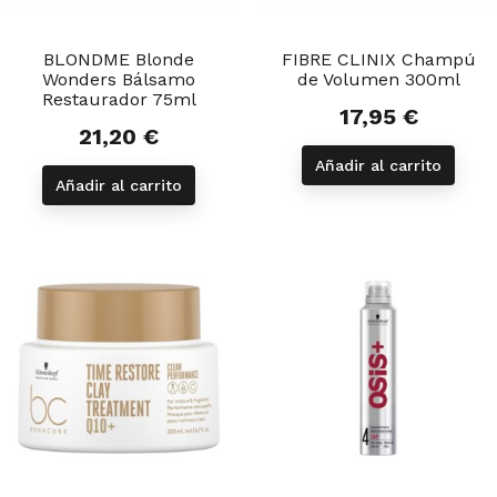
BLONDME Blonde
FIBRE CLINIX Champú
Wonders Bálsamo
de Volumen 300ml
Restaurador 75ml
17,95 €
Precio
21,20 €
Precio
Añadir al carrito
Añadir al carrito