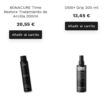
BONACURE Time
OSiS+ Grip 200 ml
Restore Tratamiento de
13,45 €
Precio
Arcilla 200ml
20,55 €
Precio
Añadir al carrito
Añadir al carrito